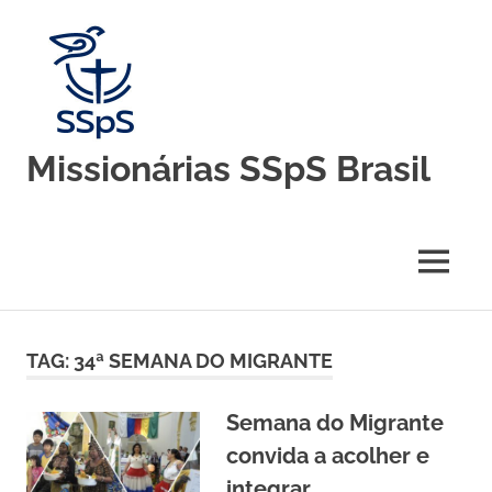
Skip
to
content
Missionárias SSpS Brasil
Blog
oficial
da
MENU
Congregação
Missionárias
Servas
do
TAG:
34ª SEMANA DO MIGRANTE
Espírito
Santo
–
Semana do Migrante
Brasil
convida a acolher e
integrar