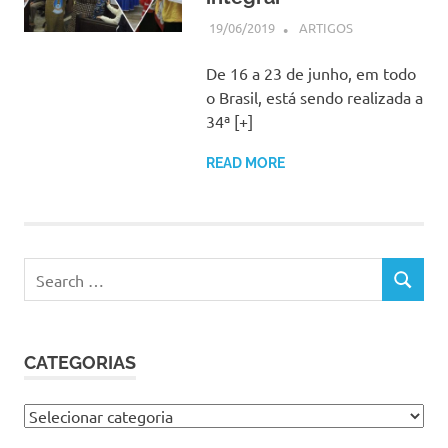
19/06/2019
SSPS BRASIL
ARTIGOS
De 16 a 23 de junho, em todo
o Brasil, está sendo realizada a
34ª [+]
READ MORE
Search
SEARCH
for:
CATEGORIAS
Categorias