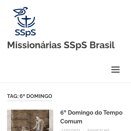
Skip
to
content
Missionárias SSpS Brasil
Blog
oficial
da
MENU
Congregação
Missionárias
Servas
do
TAG:
6º DOMINGO
Espírito
Santo
–
6º Domingo do Tempo
Brasil
Comum
13/02/2021
SSPS BRASIL
EVANGELHO