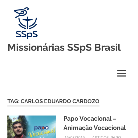
Skip
to
content
Missionárias SSpS Brasil
Blog
oficial
da
MENU
Congregação
Missionárias
Servas
do
TAG:
CARLOS EDUARDO CARDOZO
Espírito
Santo
–
Papo Vocacional –
Brasil
Animação Vocacional
16/08/2019
SSPS BRASIL
ARTIGOS
,
PAPO