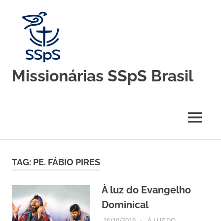
Skip
to
content
Missionárias SSpS Brasil
Blog
oficial
da
MENU
Congregação
Missionárias
Servas
do
TAG:
PE. FÁBIO PIRES
Espírito
Santo
–
À luz do Evangelho
Brasil
Dominical
26/10/2019
SSPS BRASIL
À LUZ DO