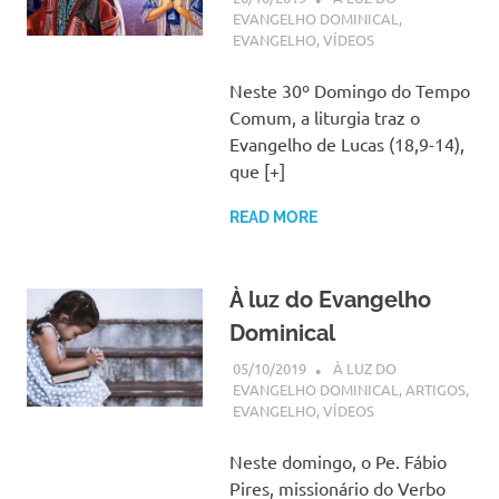
EVANGELHO DOMINICAL
,
EVANGELHO
,
VÍDEOS
Neste 30º Domingo do Tempo
Comum, a liturgia traz o
Evangelho de Lucas (18,9-14),
que [+]
READ MORE
À luz do Evangelho
Dominical
05/10/2019
SSPS BRASIL
À LUZ DO
EVANGELHO DOMINICAL
,
ARTIGOS
,
EVANGELHO
,
VÍDEOS
Neste domingo, o Pe. Fábio
Pires, missionário do Verbo