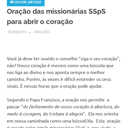
🔊 OUVIR ARTIGO
Oração das missionárias SSpS
para abrir o coração
03/08/2016
SSPS BRASIL
ORAÇÕES
Você já deve ter ouvido o conselho “siga o seu coração”,
não? Nosso coração é mesmo como uma bússola que
nos liga ao divino e nos aponta sempre o melhor
caminho. Porém, às vezes é difícil entender os seus
sinais. É nessas horas que a oração pode ajudar.
Segundo o Papa Francisco, a oração nos permite a
passar “
do fechamento de nosso coração à abertura, do
medo à coragem, da tristeza à alegria
”. Ela nos orienta
em nossa caminhada como uma bússo03la. Esta oração
é rezada pelas irmãs missionárias SSpS e nos ajuda a