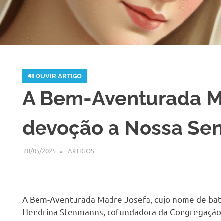
🔊 OUVIR ARTIGO
H
A Bem-Aventurada Ma
devoção a Nossa Se
28/05/2025
SSPS BRASIL
ARTIGOS
A Bem-Aventurada Madre Josefa, cujo nome de bat
Hendrina Stenmanns,
cofundadora da Congregação