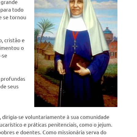
k
a grande
 para todo
ue se tornou
, cristão e
rimentou o
a-se
s profundas
 de seus
,
dirigia-se voluntariamente à sua comunidade
Eucarístico e práticas penitenciais, como o jejum.
pobres e doentes.
Como missionária serva do