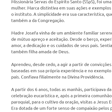
s
Missionária Servas do Espírito Santo (SSpS), foi um
mulher. Marca distintiva em suas ações e exemplos
o instituto. A simplicidade era sua característica, q
também a da Congregação.
Madre Josefa vinha de um ambiente familiar sereno
de mútuo apreço e aceitação. Desde o berço, expe
amor, a dedicação e os cuidados de seus pais. Senti
também filha amada de Deus.
Aprendeu, desde cedo, a agir a partir de convicçõe
baseadas em sua própria experiência e no exemplo
pais. Confiava filialmente na Divina Providência.
A partir dos 6 anos, todas as manhãs, participava da
celebração eucarística e, após a primeira comunhão
paroquial, para o cultivo da oração, visitas a Jesus 
Era dotada de
um forte senso de compaixão pelos 