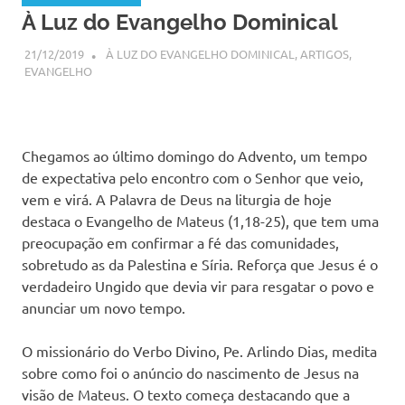
À Luz do Evangelho Dominical
21/12/2019
SSPS BRASIL
À LUZ DO EVANGELHO DOMINICAL
,
ARTIGOS
,
EVANGELHO
Chegamos ao último domingo do Advento, um tempo
de expectativa pelo encontro com o Senhor que veio,
vem e virá. A Palavra de Deus na liturgia de hoje
destaca o Evangelho de Mateus (1,18-25), que tem uma
preocupação em confirmar a fé das comunidades,
sobretudo as da Palestina e Síria. Reforça que Jesus é o
verdadeiro Ungido que devia vir para resgatar o povo e
anunciar um novo tempo.
O missionário do Verbo Divino, Pe. Arlindo Dias, medita
sobre como foi o anúncio do nascimento de Jesus na
visão de Mateus. O texto começa destacando que a