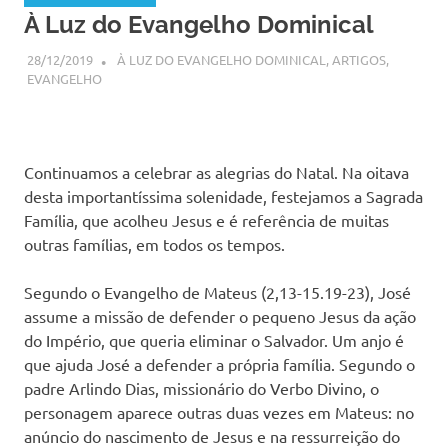
À Luz do Evangelho Dominical
28/12/2019
SSPS BRASIL
À LUZ DO EVANGELHO DOMINICAL
,
ARTIGOS
,
EVANGELHO
Continuamos a celebrar as alegrias do Natal. Na oitava
desta importantíssima solenidade, festejamos a Sagrada
Família, que acolheu Jesus e é referência de muitas
outras famílias, em todos os tempos.
Segundo o Evangelho de Mateus (2,13-15.19-23), José
assume a missão de defender o pequeno Jesus da ação
do Império, que queria eliminar o Salvador. Um anjo é
que ajuda José a defender a própria família. Segundo o
padre Arlindo Dias, missionário do Verbo Divino, o
personagem aparece outras duas vezes em Mateus: no
anúncio do nascimento de Jesus e na ressurreição do