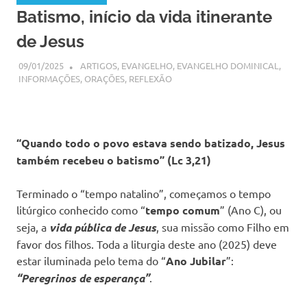
Batismo, início da vida itinerante
de Jesus
09/01/2025
SSPS BRASIL
ARTIGOS
,
EVANGELHO
,
EVANGELHO DOMINICAL
,
INFORMAÇÕES
,
ORAÇÕES
,
REFLEXÃO
“Quando todo o povo estava sendo batizado, Jesus
também recebeu o batismo” (Lc 3,21)
Terminado o “tempo natalino”, começamos o tempo
litúrgico conhecido como “
tempo comum
” (Ano C), ou
seja, a
vida pública de Jesus
, sua missão como Filho em
favor dos filhos. Toda a liturgia deste ano (2025) deve
estar iluminada pelo tema do “
Ano Jubilar
”:
“Peregrinos de esperança”
.