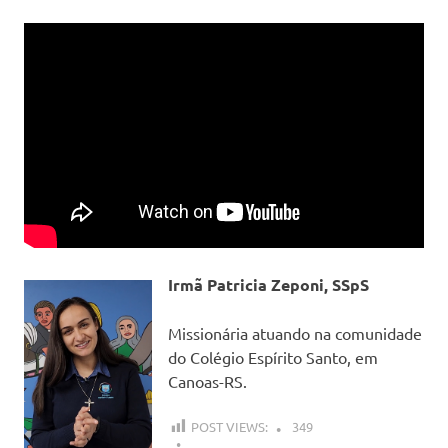
Irmã Patricia Zeponi, SSpS
Missionária atuando na comunidade
do Colégio Espírito Santo, em
Canoas-RS.
POST VIEWS:
349