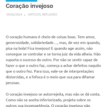
Coração invejoso
05/02/2024
SSPS BRASIL
ARTIGOS
,
REFLEXÃO
O coração humano é cheio de coisas boas. Tem amor,
generosidade, solidariedade…, mas, de vez em quando,
pisa na bola! Fica invejoso! E quando age assim, não
consegue se controlar e se torna juiz da vida alheia. Não
suporta o sucesso do outro. Por não se sentir capaz de
fazer o que o outro faz, começa a achar defeitos naquilo
que o outro fez. Para isso, vale-se de interpretações
distorcidas, e a fofoca é o meio que usa para difamar
pessoas.
O coração invejoso se autorrejeita, mas não se dá conta.
Como não se aceita inferiorizado, projeta sobre os
outros sua incompetência. O coração invejoso não