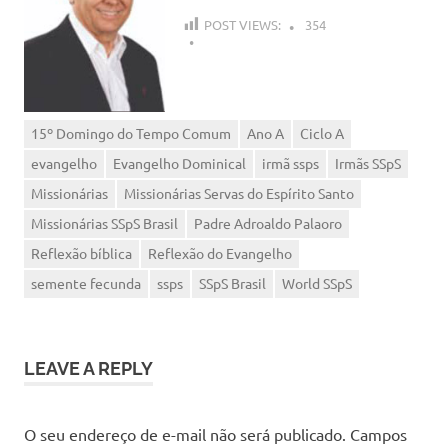
POST VIEWS:
354
15º Domingo do Tempo Comum
Ano A
Ciclo A
evangelho
Evangelho Dominical
irmã ssps
Irmãs SSpS
Missionárias
Missionárias Servas do Espírito Santo
Missionárias SSpS Brasil
Padre Adroaldo Palaoro
Reflexão bíblica
Reflexão do Evangelho
semente fecunda
ssps
SSpS Brasil
World SSpS
LEAVE A REPLY
O seu endereço de e-mail não será publicado.
Campos