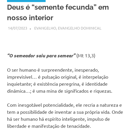
Deus é “semente fecunda” em
nosso interior
14/07/2023
SSPS BRASIL
EVANGELHO
,
EVANGELHO DOMINICAL
“O semeador saiu para semear”
(Mt 13,3)
O ser humano é surpreendente, inesperado,
imprevisível… é pulsação original, é interpelação
inquietante; é existência peregrina, é identidade
dinâmica…; é uma mina de significados e riquezas.
Com inesgotável potencialidade, ele recria a natureza e
tem a possibilidade de inventar a sua própria vida. Onde
há ser humano há espírito inteligente, impulso de
liberdade e manifestação de tenacidade.