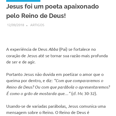
Jesus foi um poeta apaixonado
pelo Reino de Deus!
12/09/2018
SSPS BRASIL
ARTIGOS
A experiência de Deus
Abba
(Pai) se fortalece no
coração de Jesus até se tornar sua razão mais profunda
de ser e de agir.
Portanto Jesus não duvida em poetizar o amor que o
queima por dentro, e diz:
“Com que compararemos o
Reino de Deus
?
Ou com que parábola o apresentaremos
?
É como o grão de mostarda que…”
(cf. Mc 30-32).
Usando-se de variadas parábolas, Jesus comunica uma
mensagem sobre o Reino. O Reino de Deus é