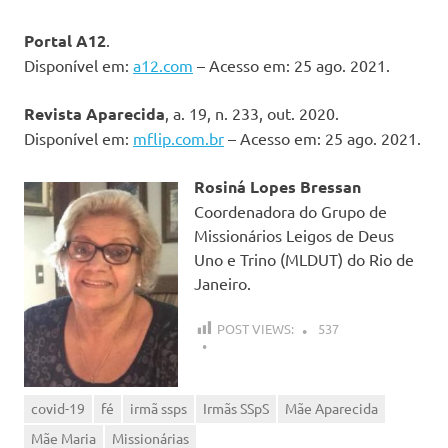
Portal A12
.
Disponível em:
a12.com
– Acesso em: 25 ago. 2021.
Revista Aparecida
, a. 19, n. 233, out. 2020.
Disponível em:
mflip.com.br
– Acesso em: 25 ago. 2021.
Rosiná Lopes Bressan
Coordenadora do Grupo de
Missionários Leigos de Deus
Uno e Trino (MLDUT) do Rio de
Janeiro.
POST VIEWS:
537
covid-19
fé
irmã ssps
Irmãs SSpS
Mãe Aparecida
Mãe Maria
Missionárias