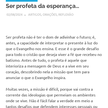
Ser profeta da esperança…
02/08/2024
SSPS BRASIL
ARTIGOS
,
ORAÇÕES
,
REFLEXÃO
Ser profeta não é ter o dom de adivinhar o futuro; é,
antes, a capacidade de interpretar o presente à luz do
que o Evangelho nos ensina. E esse é o grande desafio
para todo o cristão que deseja viver a fé que recebeu no
batismo. Antes de tudo, o profeta é aquele que
interioriza a mensagem de Deus e a vive em seu
coração, descobrindo nela a missão que tem para
anunciar o que o Evangelho inspira.
Muitas vezes, a missão é difícil, porque vai contra a
corrente das ideologias que permeiam os ambientes
onde se vive. Não é fácil falar a verdade em meio a
tantos desafios que defendem interesses pessoais ou