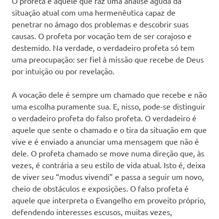
O profeta é aquele que faz uma análise aguda da
situação atual com uma hermenêutica capaz de
penetrar no âmago dos problemas e descobrir suas
causas. O profeta por vocação tem de ser corajoso e
destemido. Na verdade, o verdadeiro profeta só tem
uma preocupação: ser fiel à missão que recebe de Deus
por intuição ou por revelação.
A vocação dele é sempre um chamado que recebe e não
uma escolha puramente sua. E, nisso, pode-se distinguir
o verdadeiro profeta do falso profeta. O verdadeiro é
aquele que sente o chamado e o tira da situação em que
vive e é enviado a anunciar uma mensagem que não é
dele. O profeta chamado se move numa direção que, às
vezes, é contrária a seu estilo de vida atual. Isto é, deixa
de viver seu “modus vivendi” e passa a seguir um novo,
cheio de obstáculos e exposições. O falso profeta é
aquele que interpreta o Evangelho em proveito próprio,
defendendo interesses escusos, muitas vezes,