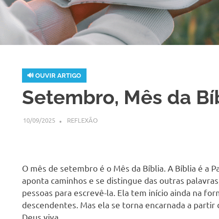
🔊 OUVIR ARTIGO
H
Setembro, Mês da Bí
10/09/2025
SSPS BRASIL
REFLEXÃO
O mês de setembro é o Mês da Bíblia. A Bíblia é a P
aponta caminhos e se distingue das outras palavra
pessoas para escrevê-la. Ela tem início ainda na f
descendentes. Mas ela se torna encarnada a partir 
Deus viva.