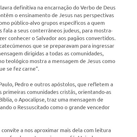
lavra definitiva na encarnação do Verbo de Deus
contêm o ensinamento de Jesus nas perspectivas
como público-alvo grupos específicos a quem
fala a seus conterrâneos judeus, para mostra-
zer conhecer o Salvador aos pagãos convertidos.
s catecúmenos que se preparavam para ingressar
mensagem dirigidas a todas as comunidades,
unho teológico mostra a mensagem de Jesus como
ue se fez carne”.
ulo, Pedro e outros apóstolos, que refletem a
s primeiras comunidades cristãs, orientando-as
 Bíblia, o Apocalipse, traz uma mensagem de
tando o Ressuscitado como o grande vencedor
convite a nos aproximar mais dela com leitura