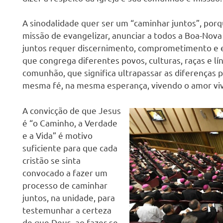
s
A sinodalidade quer ser um “caminhar juntos”, por
missão de evangelizar, anunciar a todos a Boa-Nova 
juntos requer discernimento, comprometimento e en
que congrega diferentes povos, culturas, raças e l
comunhão, que significa ultrapassar as diferenças p
mesma fé, na mesma esperança, vivendo o amor viv
A convicção de que Jesus
é “o Caminho, a Verdade
e a Vida” é motivo
suficiente para que cada
cristão se sinta
convocado a fazer um
processo de caminhar
juntos, na unidade, para
testemunhar a certeza
de que Deus, ao fazer-se