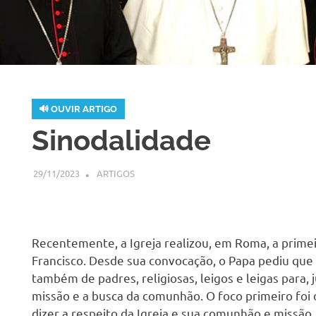
🔊 OUVIR ARTIGO
H
Sinodalidade
29/11/2023
SSPS BRASIL
ARTIGOS
Recentemente, a Igreja realizou, em Roma, a prime
Francisco. Desde sua convocação, o Papa pediu que 
também de padres, religiosas, leigos e leigas para, j
missão e a busca da comunhão. O foco primeiro foi 
dizer a respeito da Igreja e sua comunhão e missão