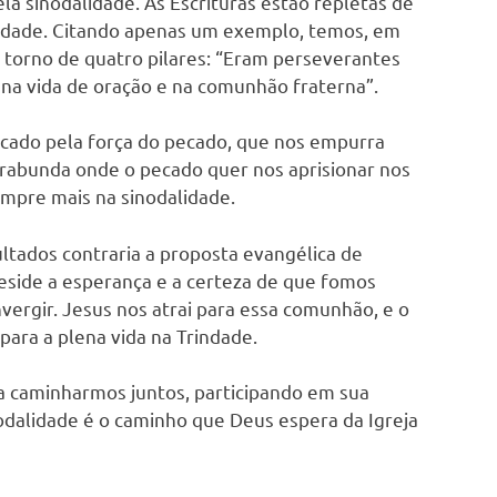
la sinodalidade. As Escrituras estão repletas de
unidade. Citando apenas um exemplo, temos, em
m torno de quatro pilares: “Eram perseverantes
 na vida de oração e na comunhão fraterna”.
ncado pela força do pecado, que nos empurra
rabunda onde o pecado quer nos aprisionar nos
empre mais na sinodalidade.
ltados contraria a proposta evangélica de
eside a esperança e a certeza de que fomos
vergir. Jesus nos atrai para essa comunhão, e o
para a plena vida na Trindade.
 a caminharmos juntos, participando em sua
dalidade é o caminho que Deus espera da Igreja