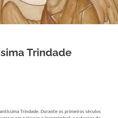
ssima Trindade
antíssima Trindade. Durante os primeiros séculos
xpressar em palavras o inexprimível: a natureza do