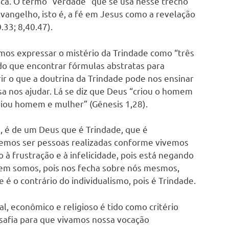
tica. O termo “verdade” que se usa nesse trecho
angelho, isto é, a fé em Jesus como a revelação
.33; 8,40.47).
mos expressar o mistério da Trindade como “três
do que encontrar fórmulas abstratas para
ir o que a doutrina da Trindade pode nos ensinar
ssa nos ajudar. Lá se diz que Deus “criou o homem
riou homem e mulher” (Gênesis 1,28).
 é de um Deus que é Trindade, que é
demos ser pessoas realizadas conforme vivemos
à frustração e à infelicidade, pois está negando
uem somos, pois nos fecha sobre nós mesmos,
 o contrário do individualismo, pois é Trindade.
, econômico e religioso é tido como critério
esafia para que vivamos nossa vocação