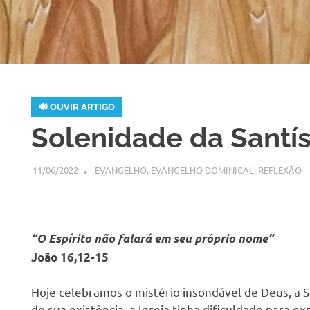
🔊 OUVIR ARTIGO
H
Solenidade da Santí
11/06/2022
SSPS BRASIL
EVANGELHO
,
EVANGELHO DOMINICAL
,
REFLEXÃO
“O Espírito não falará em seu próprio nome”
João 16,12-15
Hoje celebramos o mistério insondável de Deus, a S
de sua existência, a Igreja tinha dificuldade para e