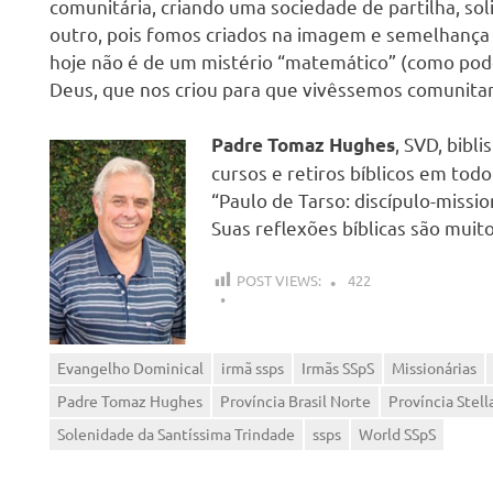
comunitária, criando uma sociedade de partilha, sol
outro, pois fomos criados na imagem e semelhança
hoje não é de um mistério “matemático” (como pode
Deus, que nos criou para que vivêssemos comunit
, SVD, bibl
Padre Tomaz Hughes
cursos e retiros bíblicos em todo 
“Paulo de Tarso: discípulo-missi
Suas reflexões bíblicas são muito
POST VIEWS:
422
Evangelho Dominical
irmã ssps
Irmãs SSpS
Missionárias
Padre Tomaz Hughes
Província Brasil Norte
Província Stel
Solenidade da Santíssima Trindade
ssps
World SSpS