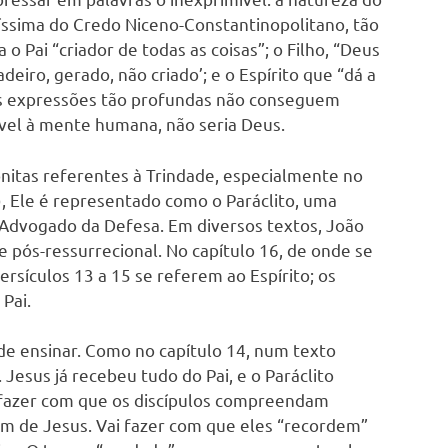
k
ssima do Credo Niceno-Constantinopolitano, tão
o Pai “criador de todas as coisas”; o Filho, “Deus
eiro, gerado, não criado’; e o Espírito que “dá a
sas expressões tão profundas não conseguem
ível à mente humana, não seria Deus.
nitas referentes à Trindade, especialmente no
), Ele é representado como o Paráclito, uma
o Advogado da Defesa. Em diversos textos, João
 pós-ressurrecional. No capítulo 16, de onde se
versículos 13 a 15 se referem ao Espírito; os
 Pai.
 de ensinar. Como no capítulo 14, num texto
Jesus já recebeu tudo do Pai, e o Paráclito
 fazer com que os discípulos compreendam
m de Jesus. Vai fazer com que eles “recordem”