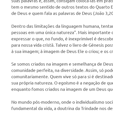
suas palavras e, assim, consigam colocá-las em prá
tem o mesmo sentido de outros textos do Quarto Ev
de Deus e quem fala as palavras de Deus (João 3,20
Dentro das limitações da linguagem humana, tenta
pessoas em uma única natureza”. Mais importante 
expressar o que, no fundo, é inexprimível é descobr
para nossa vida cristã. Talvez o livro de Gênesis po
à sua imagem; à imagem de Deus Ele o criou; e os c
Se somos criados na imagem e semelhança de Deus,
comunidade perfeita, na diversidade. Assim, só po
comunitariamente. Quem vive só para si é destinado 
sua própria natureza. O egoísmo é a negação de q
enquanto fomos criados na imagem de um Deus que é
No mundo pós-moderno, onde o individualismo social
fundamental da vida, a doutrina da Trindade nos d