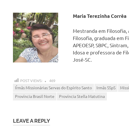
Maria Terezinha Corrêa
Mestranda em Filosofia, 
Filosofia, graduada em Fi
APEOESP, SBPC, Sintram, 
Idosa e professora de Fil
José-SC.
POST VIEWS:
469
Irmãs Missionárias Servas do Espírito Santo
Irmãs SSpS
Miss
Província Brasil Norte
Província Stella Matutina
LEAVE A REPLY