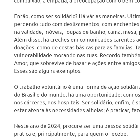
compaixão, a empatia, a preocupação com o bem co
Então, como ser solidário? Há várias maneiras. Ult
perdendo tudo com deslizamentos, com enchentes. 
na validade, móveis, roupas de banho, cama, mesa, p
Além disso, há creches em comunidades carentes ad
doações, como de cestas básicas para as famílias.
vulnerabilidade morando nas ruas. Recordo também 
Amor, que sobrevive de bazar e ações entre amigos
Esses são alguns exemplos.
O trabalho voluntário é uma forma de ação solidári
do Brasil e do mundo, há uma oportunidade: com os
nos cárceres, nos hospitais. Ser solidário, enfim, é
estar atenta às necessidades alheias; é praticar, f
Neste ano de 2024, procure ser uma pessoa solidári
pratica e, principalmente, para quem o recebe.