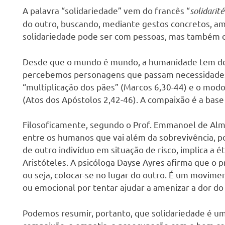
s
A palavra “solidariedade” vem do francês “
solidarité
do outro, buscando, mediante gestos concretos, ame
solidariedade pode ser com pessoas, mas também c
Desde que o mundo é mundo, a humanidade tem demo
percebemos personagens que passam necessidades 
“multiplicação dos pães” (Marcos 6,30-44) e o modo
(Atos dos Apóstolos 2,42-46). A compaixão é a base
Filosoficamente, segundo o Prof. Emmanoel de Alm
entre os humanos que vai além da sobrevivência, po
de outro indivíduo em situação de risco, implica a
Aristóteles. A psicóloga Dayse Ayres afirma que o p
ou seja, colocar-se no lugar do outro. É um movime
ou emocional por tentar ajudar a amenizar a dor do
Podemos resumir, portanto, que solidariedade é um