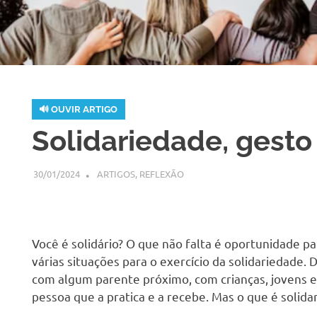
🔊 OUVIR ARTIGO
H
Solidariedade, gest
30/01/2024
SSPS BRASIL
ARTIGOS
,
REFLEXÃO
Você é solidário? O que não falta é oportunidade pa
várias situações para o exercício da solidariedade. 
com algum parente próximo, com crianças, jovens e
pessoa que a pratica e a recebe. Mas o que é solida