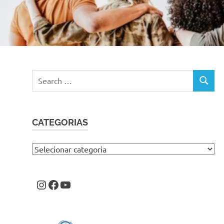
Search
SEARC
for:
CATEGORIAS
Categorias
Instagram
Facebook
Youtube