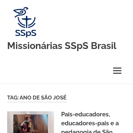
Skip
to
content
Missionárias SSpS Brasil
Blog
oficial
da
MENU
Congregação
Missionárias
Servas
do
TAG:
ANO DE SÃO JOSÉ
Espírito
Santo
–
Pais-educadores,
Brasil
educadores-pais e a
pedagogia de São