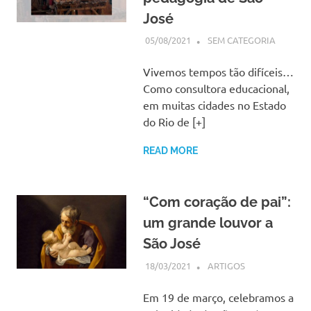
José
05/08/2021
SSPS BRASIL
SEM CATEGORIA
Vivemos tempos tão difíceis…
Como consultora educacional,
em muitas cidades no Estado
do Rio de [+]
READ MORE
“Com coração de pai”:
um grande louvor a
São José
18/03/2021
SSPS BRASIL
ARTIGOS
Em 19 de março, celebramos a