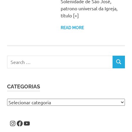
Solenidade de São José,
patrono universal da Igreja,
título [+]
READ MORE
Search
SEARCH
for:
CATEGORIAS
Categorias
Instagram
Facebook
Youtube