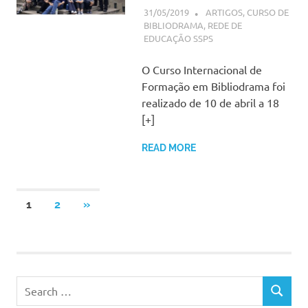
31/05/2019
SSPS BRASIL
ARTIGOS
,
CURSO DE
BIBLIODRAMA
,
REDE DE
EDUCAÇÃO SSPS
O Curso Internacional de
Formação em Bibliodrama foi
realizado de 10 de abril a 18
[+]
READ MORE
Paginação
NEXT
1
2
»
POSTS
de
posts
Search
SEARCH
for: