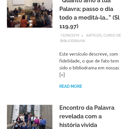
“Quanto amo a tua
Palavra; passo o dia
todo a meditá-la…” (Sl
119,97)
13/09/2019
SSPS BRASIL
ARTIGOS
,
CURSO DE
BIBLIODRAMA
Este versículo descreve, com
fidelidade, o que de fato tem
sido o bibliodrama em nossas
[+]
READ MORE
Encontro da Palavra
revelada com a
história vivida