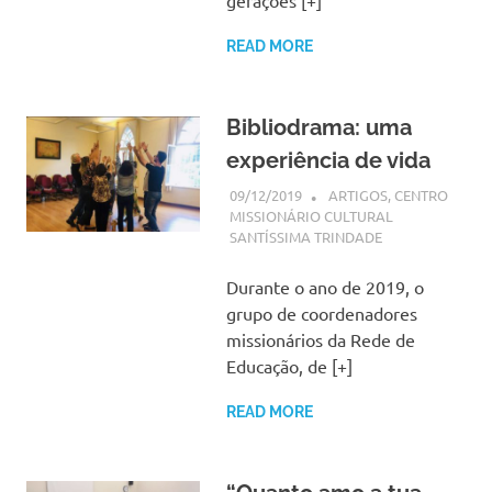
gerações [+]
READ MORE
Bibliodrama: uma
experiência de vida
09/12/2019
SSPS BRASIL
ARTIGOS
,
CENTRO
MISSIONÁRIO CULTURAL
SANTÍSSIMA TRINDADE
Durante o ano de 2019, o
grupo de coordenadores
missionários da Rede de
Educação, de [+]
READ MORE