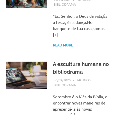
BIBLIODRAMA
“És, Senhor, o Deus da vida,És
a festa, és a dança.No
banquete de tua casa,somos
[+]
READ MORE
A escultura humana no
bibliodrama
30/09/2020
SSPS BRASIL
ARTIGOS
,
BIBLIODRAMA
Setembro é o Mês da Bíblia, e
encontrar novas maneiras de
apresentá-la às novas