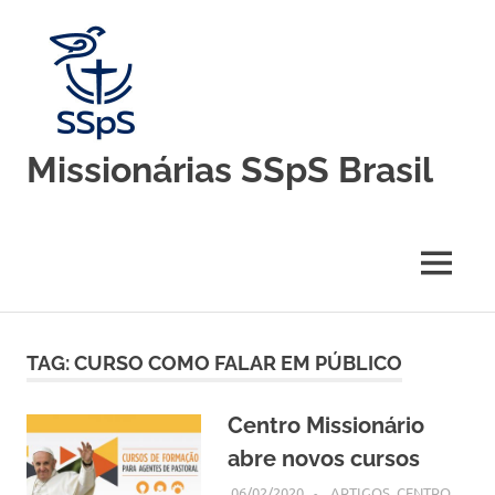
Skip
to
content
Missionárias SSpS Brasil
Blog
oficial
da
MENU
Congregação
Missionárias
Servas
do
TAG:
CURSO COMO FALAR EM PÚBLICO
Espírito
Santo
–
Centro Missionário
Brasil
abre novos cursos
06/02/2020
SSPS BRASIL
ARTIGOS
,
CENTRO