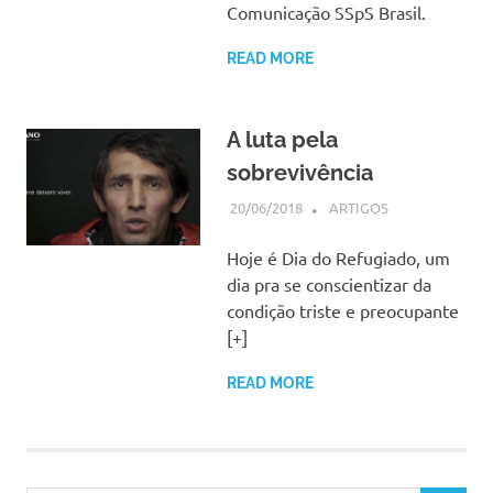
Comunicação SSpS Brasil.
READ MORE
A luta pela
sobrevivência
20/06/2018
SSPS BRASIL
ARTIGOS
Hoje é Dia do Refugiado, um
dia pra se conscientizar da
condição triste e preocupante
[+]
READ MORE