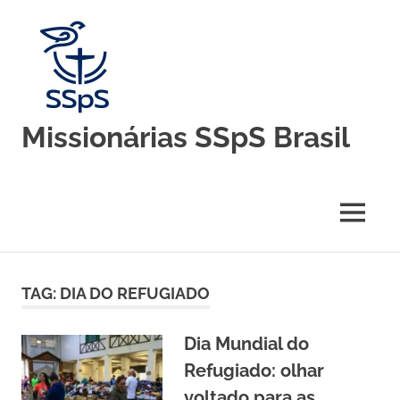
Skip
to
content
Missionárias SSpS Brasil
Blog
oficial
da
MENU
Congregação
Missionárias
Servas
do
TAG:
DIA DO REFUGIADO
Espírito
Santo
–
Dia Mundial do
Brasil
Refugiado: olhar
voltado para as