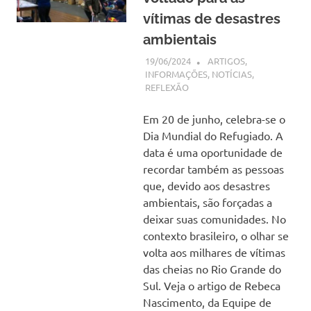
vítimas de desastres
ambientais
19/06/2024
SSPS BRASIL
ARTIGOS
,
INFORMAÇÕES
,
NOTÍCIAS
,
REFLEXÃO
Em 20 de junho, celebra-se o
Dia Mundial do Refugiado. A
data é uma oportunidade de
recordar também as pessoas
que, devido aos desastres
ambientais, são forçadas a
deixar suas comunidades. No
contexto brasileiro, o olhar se
volta aos milhares de vítimas
das cheias no Rio Grande do
Sul. Veja o artigo de Rebeca
Nascimento, da Equipe de