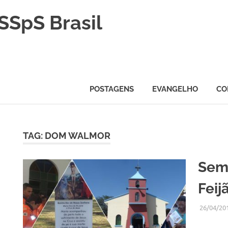
SSpS Brasil
POSTAGENS
EVANGELHO
CO
TAG:
DOM WALMOR
H
Sem
Feij
26/04/20