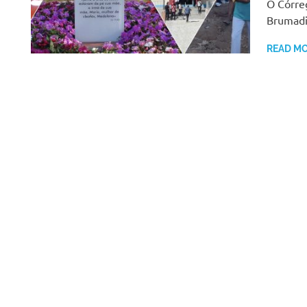
O Córreg
Brumadi
READ M