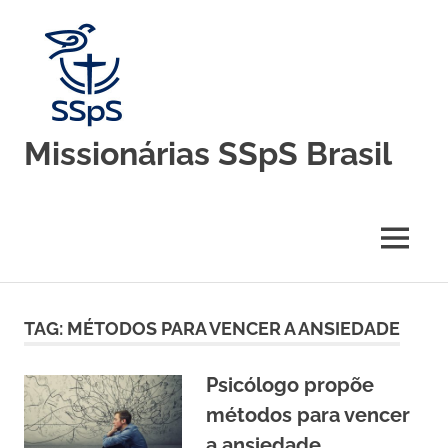
Skip
to
content
Missionárias SSpS Brasil
Blog
oficial
da
MENU
Congregação
Missionárias
Servas
do
TAG:
MÉTODOS PARA VENCER A ANSIEDADE
Espírito
Santo
–
Psicólogo propõe
Brasil
métodos para vencer
a ansiedade