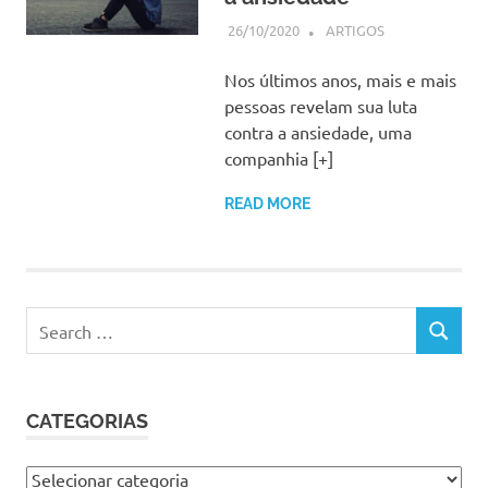
26/10/2020
SSPS BRASIL
ARTIGOS
Nos últimos anos, mais e mais
pessoas revelam sua luta
contra a ansiedade, uma
companhia [+]
READ MORE
Search
SEARCH
for:
CATEGORIAS
Categorias