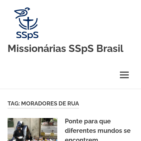
Skip
to
content
Missionárias SSpS Brasil
Blog
oficial
da
MENU
Congregação
Missionárias
Servas
do
TAG:
MORADORES DE RUA
Espírito
Santo
–
Ponte para que
Brasil
diferentes mundos se
encontrem