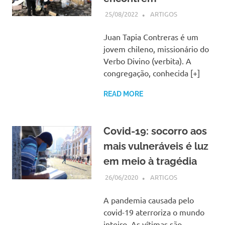
25/08/2022
SSPS BRASIL
ARTIGOS
Juan Tapia Contreras é um
jovem chileno, missionário do
Verbo Divino (verbita). A
congregação, conhecida [+]
READ MORE
Covid-19: socorro aos
mais vulneráveis é luz
em meio à tragédia
26/06/2020
SSPS BRASIL
ARTIGOS
A pandemia causada pelo
covid-19 aterroriza o mundo
inteiro. As vítimas são