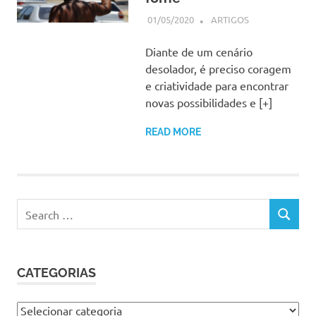
01/05/2020
SSPS BRASIL
ARTIGOS
Diante de um cenário
desolador, é preciso coragem
e criatividade para encontrar
novas possibilidades e [+]
READ MORE
Search
SEARCH
for:
CATEGORIAS
Categorias