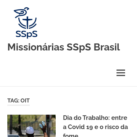
Skip
to
content
Missionárias SSpS Brasil
Blog
oficial
da
MENU
Congregação
Missionárias
Servas
do
TAG:
OIT
Espírito
Santo
–
Dia do Trabalho: entre
Brasil
a Covid 19 e o risco da
fome