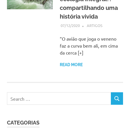
compartilhando uma
história vivida
07/12/2020
SSPS BRASIL
ARTIGOS
“O avião que joga o veneno
faz a curva bem ali, em cima
da cerca [+]
READ MORE
Search
SEARCH
for:
CATEGORIAS