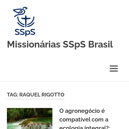
Skip
to
content
Missionárias SSpS Brasil
Blog
oficial
da
MENU
Congregação
Missionárias
Servas
do
TAG:
RAQUEL RIGOTTO
Espírito
Santo
–
O agronegócio é
Brasil
compatível com a
ecologia integral?: