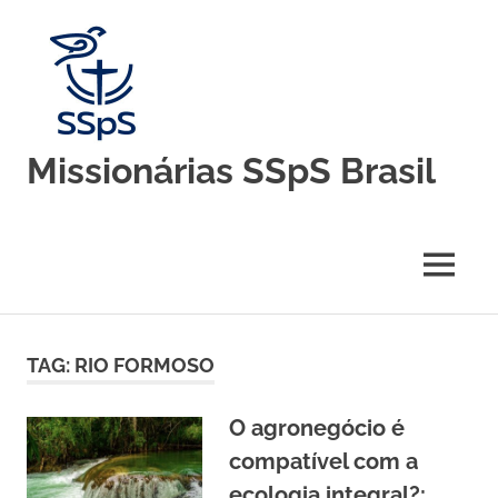
Skip
to
content
Missionárias SSpS Brasil
Blog
oficial
da
MENU
Congregação
Missionárias
Servas
do
TAG:
RIO FORMOSO
Espírito
Santo
–
O agronegócio é
Brasil
compatível com a
ecologia integral?: