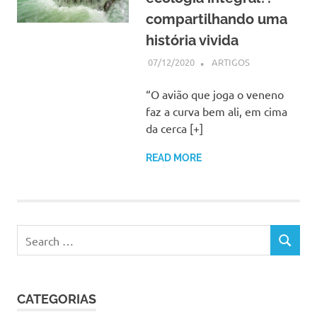
compartilhando uma
história vivida
07/12/2020
SSPS BRASIL
ARTIGOS
“O avião que joga o veneno
faz a curva bem ali, em cima
da cerca [+]
READ MORE
Search
SEARCH
for:
CATEGORIAS