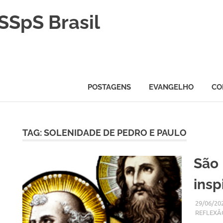
SSpS Brasil
POSTAGENS
EVANGELHO
CO
TAG:
SOLENIDADE DE PEDRO E PAULO
H
São 
insp
29/06/20
REFLEXÃ