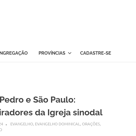
NGREGAÇÃO
PROVÍNCIAS
CADASTRE-SE
Pedro e São Paulo:
iradores da Igreja sinodal
24
SSPS BRASIL
EVANGELHO
,
EVANGELHO DOMINICAL
,
ORAÇÕES
,
O