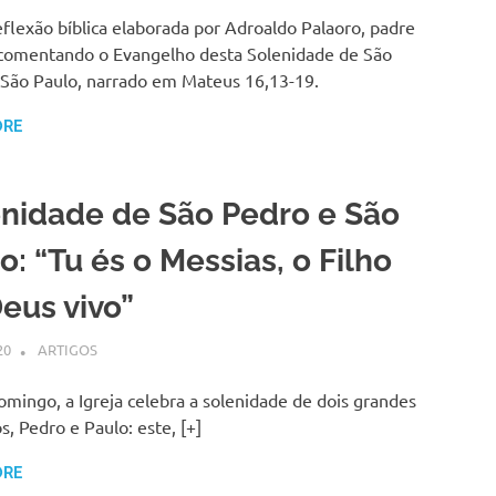
eflexão bíblica elaborada por Adroaldo Palaoro, padre
, comentando o Evangelho desta Solenidade de São
 São Paulo, narrado em Mateus 16,13-19.
ORE
nidade de São Pedro e São
o: “Tu és o Messias, o Filho
eus vivo”
20
SSPS BRASIL
ARTIGOS
mingo, a Igreja celebra a solenidade de dois grandes
s, Pedro e Paulo: este, [+]
ORE