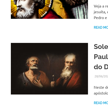
Veja a r
jesuíta
Pedro e
READ M
Sole
Paul
do D
28/06/20
Neste do
apóstolo
READ M