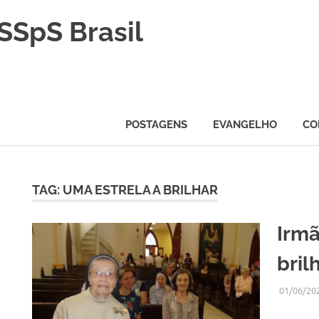
SSpS Brasil
POSTAGENS
EVANGELHO
CO
TAG:
UMA ESTRELA A BRILHAR
H
Irmã
bril
01/06/20