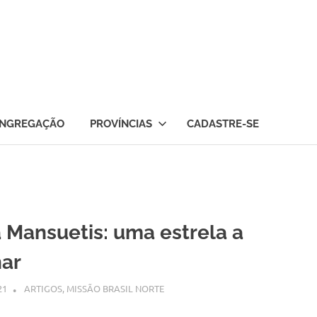
NGREGAÇÃO
PROVÍNCIAS
CADASTRE-SE
 Mansuetis: uma estrela a
har
21
SSPS BRASIL
ARTIGOS
,
MISSÃO BRASIL NORTE