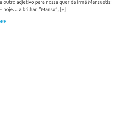
a outro adjetivo para nossa querida irmã Mansuetis:
 E hoje… a brilhar. “Mansu”, [+]
ORE