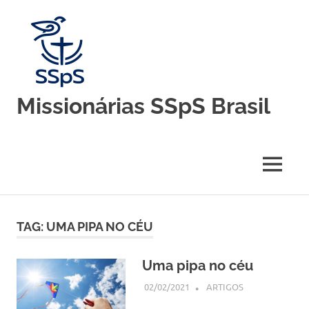
Skip
to
content
Missionárias SSpS Brasil
Blog
oficial
da
MENU
Congregação
Missionárias
Servas
do
TAG:
UMA PIPA NO CÉU
Espírito
Santo
–
Uma pipa no céu
Brasil
02/02/2021
SSPS BRASIL
ARTIGOS