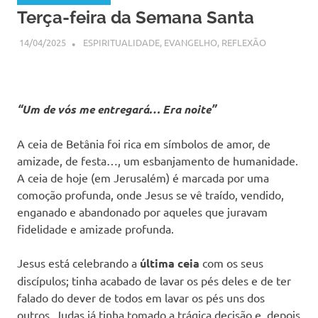
Terça-feira da Semana Santa
14/04/2025
SSPS BRASIL
ESPIRITUALIDADE
,
EVANGELHO
,
REFLEXÃO
“Um de vós me entregará… Era noite”
A ceia de Betânia foi rica em símbolos de amor, de
amizade, de festa…, um esbanjamento de humanidade.
A ceia de hoje (em Jerusalém) é marcada por uma
comoção profunda, onde Jesus se vê traído, vendido,
enganado e abandonado por aqueles que juravam
fidelidade e amizade profunda.
Jesus está celebrando a
última ceia
com os seus
discípulos; tinha acabado de lavar os pés deles e de ter
falado do dever de todos em lavar os pés uns dos
outros. Judas já tinha tomado a trágica decisão e, depois