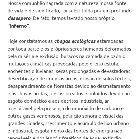
Nossa comunhão sagrada com a natureza, nossa fonte
de vida e de significado, foi substituída por um profundo
desespero
. De fato, temos lavrado nosso próprio
“inferno”
.
Hoje constatamos as
chagas ecológicas
estampadas
por toda parte e os próprios seres humanos deformados
pela miséria e exclusão: buracos na camada de ozônio,
mutações climáticas provocadas pelo efeito estufa,
enchentes diluvianas, secas prolongadas e devastadoras,
desertificação de imensas áreas, erosão de solos férteis,
desaparecimento de florestas devido ao desmatamento
e às chuvas ácidas, rios assoreados e poluídos devido ao
esgoto doméstico e aos detritos industriais, ar
irrespirável pela presença de monóxido de carbono e
outros gases venenosos, poluição sonora e visual das
grandes cidades, crescimento e acúmulo de lixo urbano
e industrial, esgotamento das fontes de energia não
renováveis e dos lençóis freáticos de água, extinção