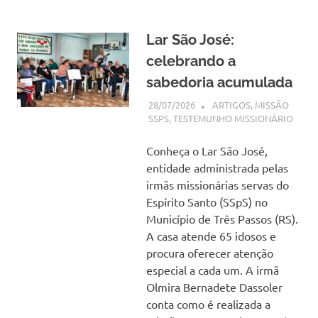
Lar São José:
celebrando a
sabedoria acumulada
28/07/2026
SSPS BRASIL
ARTIGOS
,
MISSÃO
SSPS
,
TESTEMUNHO MISSIONÁRIO
Conheça o Lar São José,
entidade administrada pelas
irmãs missionárias servas do
Espírito Santo (SSpS) no
Município de Três Passos (RS).
A casa atende 65 idosos e
procura oferecer atenção
especial a cada um. A irmã
Olmira Bernadete Dassoler
conta como é realizada a