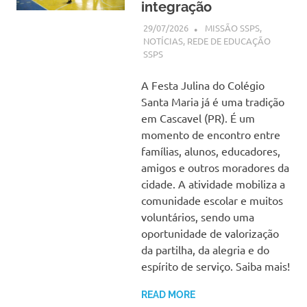
integração
29/07/2026
SSPS BRASIL
MISSÃO SSPS
,
NOTÍCIAS
,
REDE DE EDUCAÇÃO
SSPS
A Festa Julina do Colégio
Santa Maria já é uma tradição
em Cascavel (PR). É um
momento de encontro entre
famílias, alunos, educadores,
amigos e outros moradores da
cidade. A atividade mobiliza a
comunidade escolar e muitos
voluntários, sendo uma
oportunidade de valorização
da partilha, da alegria e do
espírito de serviço. Saiba mais!
READ MORE