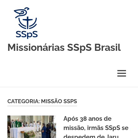
Skip
to
content
Missionárias SSpS Brasil
Blog
oficial
da
MENU
Congregação
Missionárias
Servas
do
CATEGORIA:
MISSÃO SSPS
Espírito
Santo
–
Após 38 anos de
Brasil
missão, irmãs SSpS se
despedem de Jaru