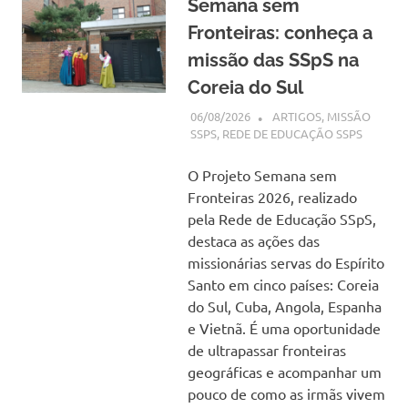
Semana sem
Fronteiras: conheça a
missão das SSpS na
Coreia do Sul
06/08/2026
SSPS BRASIL
ARTIGOS
,
MISSÃO
SSPS
,
REDE DE EDUCAÇÃO SSPS
O Projeto Semana sem
Fronteiras 2026, realizado
pela Rede de Educação SSpS,
destaca as ações das
missionárias servas do Espírito
Santo em cinco países: Coreia
do Sul, Cuba, Angola, Espanha
e Vietnã. É uma oportunidade
de ultrapassar fronteiras
geográficas e acompanhar um
pouco de como as irmãs vivem