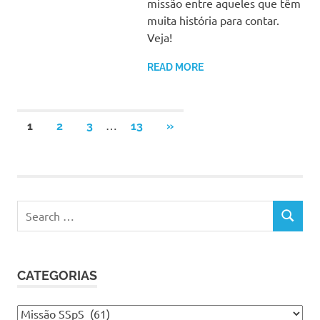
missão entre aqueles que têm
muita história para contar.
Veja!
READ MORE
Paginação
…
NEXT
1
2
3
13
»
POSTS
de
posts
Search
SEARCH
for:
CATEGORIAS
Categorias