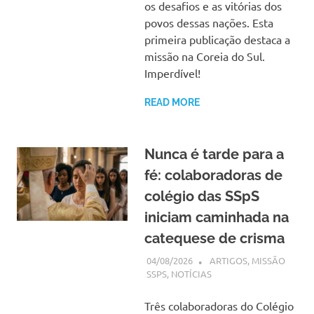
os desafios e as vitórias dos
povos dessas nações. Esta
primeira publicação destaca a
missão na Coreia do Sul.
Imperdível!
READ MORE
Nunca é tarde para a
fé: colaboradoras de
colégio das SSpS
iniciam caminhada na
catequese de crisma
04/08/2026
SSPS BRASIL
ARTIGOS
,
MISSÃO
SSPS
,
NOTÍCIAS
Três colaboradoras do Colégio