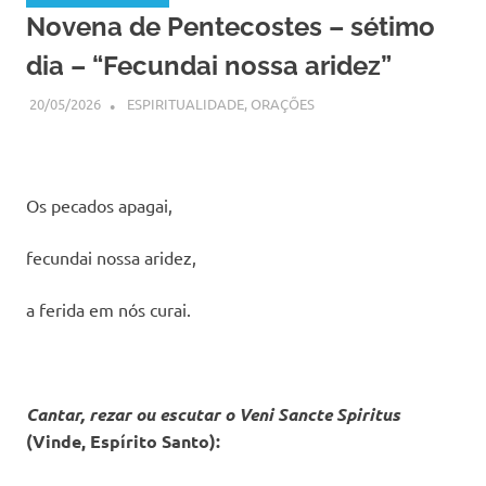
Novena de Pentecostes – sétimo
dia – “Fecundai nossa aridez”
20/05/2026
SSPS BRASIL
ESPIRITUALIDADE
,
ORAÇÕES
Os pecados apagai,
fecundai nossa aridez,
a ferida em nós curai.
Cantar, rezar ou escutar o Veni Sancte Spiritus
(Vinde, Espírito Santo):