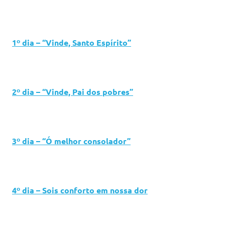
1º dia – “Vinde, Santo Espírito”
2º dia – “Vinde, Pai dos pobres”
3º dia –
“Ó melhor consolador”
4º dia – Sois conforto em nossa dor