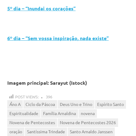
5º dia – “Inundai os corações”
6º dia – “Sem vossa inspiração, nada existe”
Imagem principal:
Sarayut
(Istock)
POST VIEWS:
396
Ano A
Ciclo da Páscoa
Deus Uno e Trino
Espírito Santo
Espiritualidade
Família Arnaldina
novena
Novena de Pentecostes
Novena de Pentecostes 2026
oração
Santíssima Trindade
Santo Arnaldo Janssen