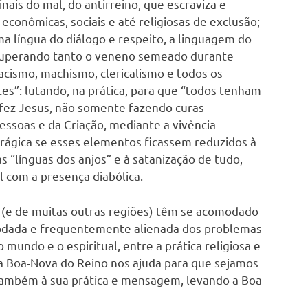
ais do mal, do antirreino, que escraviza e
conômicas, sociais e até religiosas de exclusão;
a língua do diálogo e respeito, a linguagem do
: superando tanto o veneno semeado durante
acismo, machismo, clericalismo e todos os
es”: lutando, na prática, para que “todos tenham
 fez Jesus, não somente fazendo curas
pessoas e da Criação, mediante a vivência
 trágica se esses elementos ficassem reduzidos à
s “línguas dos anjos” e à satanização de tudo,
 com a presença diabólica.
il (e de muitas outras regiões) têm se acomodado
omodada e frequentemente alienada dos problemas
mundo e o espiritual, entre a prática religiosa e
 Boa-Nova do Reino nos ajuda para que sejamos
 também à sua prática e mensagem, levando a Boa