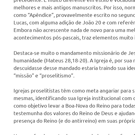
s
melhores e mais antigos manuscritos. Por isso, nor
como “Apêndice”, provavelmente escrito no segund
Lucas, com alguma adição de João 20 e com referên
Embora não acrescente nada de novo para uma me
acontecimentos pós-pascais, traz elementos muito i
Destaca-se muito o mandamento missionário de Jesu
humanidade (Mateus 28,18-20). A Igreja é, por sua n
descuidasse desse mandado estaria traindo sua iden
“missão” e “proselitismo”.
Igrejas proselitistas têm como meta angariar para si 
mesmas, identificando sua Igreja institucional com
como objetivo levar a Boa-Nova do Reino para todas 
testemunha dos valores do Reino de Deus e ajudan
presença do Reino (e do antirreino) em suas próprias