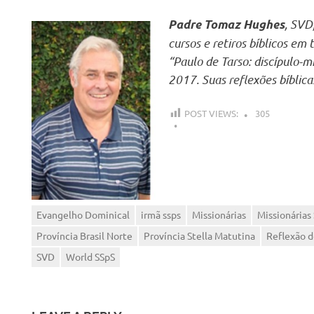
,
SVD
Padre Tomaz Hughes
cursos e retiros bíblicos em t
“Paulo de Tarso: discípulo-m
2017. Suas reflexões bíblica
POST VIEWS:
305
Evangelho Dominical
irmã ssps
Missionárias
Missionárias 
Província Brasil Norte
Província Stella Matutina
Reflexão 
SVD
World SSpS