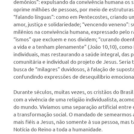
demônios”: expulsando da convivência humana os sin
oprime milhões de pessoas, por meio de estruturas e
“falando línguas”: como em Pentecostes, criando um
amor, justiça e solidariedade; “vencendo veneno”
milênios na convivência humana, expressado pelo r
“ismos” que excluem e nos dividem; “curando doent
a vida e a tenham plenamente” (João 10,10), como
individuais, mas restaurando a saúde integral, das 
comunitária e individual do projeto de Jesus. Seria
busca de “milagres” duvidosos, à falação de suposta
confundindo expressões de desequilíbrio emocional
Durante séculos, muitas vezes, os cristãos do Bras
com a vivência de uma religião individualista, ac
do mundo. Vivíamos uma separação artificial entre o 
a transformação social. O mandado de semearmos a
mais fiéis a Jesus, não somente à sua pessoa, mas
Notícia do Reino a toda a humanidade.