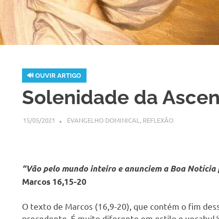
🔊 OUVIR ARTIGO
H
Solenidade da Ascen
15/05/2021
SSPS BRASIL
EVANGELHO DOMINICAL
,
REFLEXÃO
“Vão pelo mundo inteiro e anunciem a Boa Notícia
Marcos 16,15-20
O texto de Marcos (16,9-20), que contém o fim des
precedente. É muito diferente em estilo e vocabul