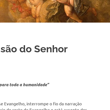
são do Senhor
 para toda a humanidade”
se Evangelho, interrompe o fio da narração
ário do resto do Evangelho e está ausente dos