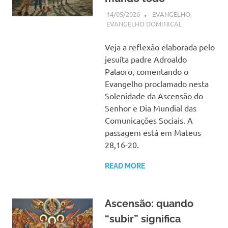
14/05/2026
SSPS BRASIL
EVANGELHO
,
EVANGELHO DOMINICAL
Veja a reflexão elaborada pelo
jesuíta padre Adroaldo
Palaoro, comentando o
Evangelho proclamado nesta
Solenidade da Ascensão do
Senhor e Dia Mundial das
Comunicações Sociais. A
passagem está em Mateus
28,16-20.
READ MORE
Ascensão: quando
“subir” significa