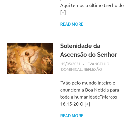
Aqui temos o último trecho do
[+]
READ MORE
Solenidade da
Ascensão do Senhor
15/05/2021
SSPS BRASIL
EVANGELHO
DOMINICAL
,
REFLEXÃO
“Vão pelo mundo inteiro e
anunciem a Boa Notícia para
toda a humanidade”Marcos
16,15-20 O [+]
READ MORE