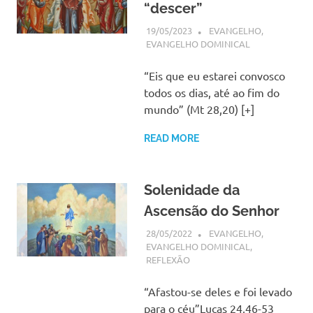
“descer”
19/05/2023
SSPS BRASIL
EVANGELHO
,
EVANGELHO DOMINICAL
“Eis que eu estarei convosco
todos os dias, até ao fim do
mundo” (Mt 28,20) [+]
READ MORE
Solenidade da
Ascensão do Senhor
28/05/2022
SSPS BRASIL
EVANGELHO
,
EVANGELHO DOMINICAL
,
REFLEXÃO
“Afastou-se deles e foi levado
para o céu”Lucas 24,46-53