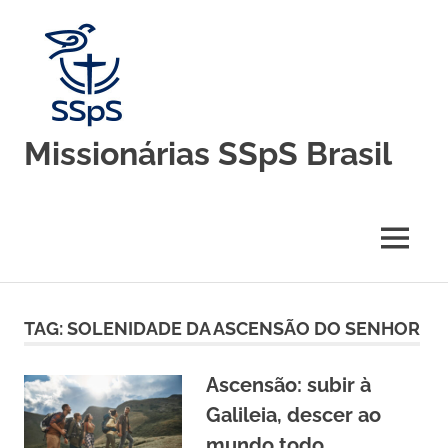
Skip
to
content
Missionárias SSpS Brasil
Blog
oficial
da
MENU
Congregação
Missionárias
Servas
do
TAG:
SOLENIDADE DA ASCENSÃO DO SENHOR
Espírito
Santo
–
Ascensão: subir à
Brasil
Galileia, descer ao
mundo todo