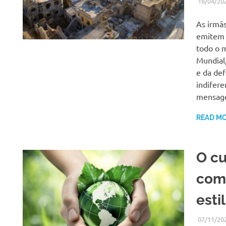
16/04/20
As irmãs
emitem 
todo o 
Mundial,
e da de
indifere
mensage
READ M
O cu
com
esti
07/11/20