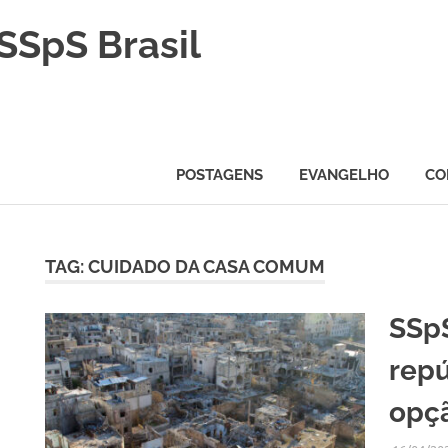
SSpS Brasil
POSTAGENS
EVANGELHO
CO
TAG:
CUIDADO DA CASA COMUM
H
SSpS
repú
opç