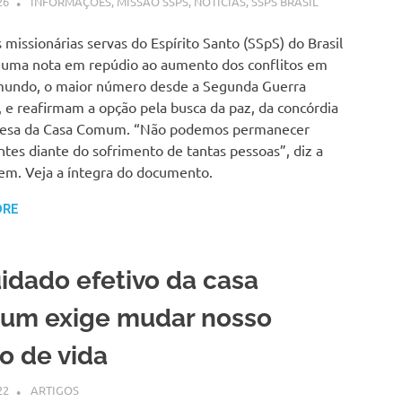
26
SSPS BRASIL
INFORMAÇÕES
,
MISSÃO SSPS
,
NOTÍCIAS
,
SSPS BRASIL
 missionárias servas do Espírito Santo (SSpS) do Brasil
uma nota em repúdio ao aumento dos conflitos em
mundo, o maior número desde a Segunda Guerra
 e reafirmam a opção pela busca da paz, da concórdia
fesa da Casa Comum. “Não podemos permanecer
ntes diante do sofrimento de tantas pessoas”, diz a
m. Veja a íntegra do documento.
ORE
idado efetivo da casa
um exige mudar nosso
lo de vida
22
SSPS BRASIL
ARTIGOS