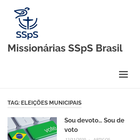
Skip
to
content
Missionárias SSpS Brasil
Blog
oficial
da
MENU
Congregação
Missionárias
Servas
do
TAG:
ELEIÇÕES MUNICIPAIS
Espírito
Santo
–
Sou devoto… Sou de
Brasil
voto
12/11/2020
SSPS BRASIL
ARTIGOS