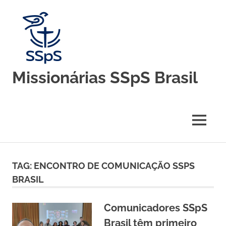
Skip
to
content
Missionárias SSpS Brasil
Blog
oficial
da
MENU
Congregação
Missionárias
Servas
do
TAG:
ENCONTRO DE COMUNICAÇÃO SSPS
Espírito
Santo
BRASIL
–
Brasil
Comunicadores SSpS
Brasil têm primeiro