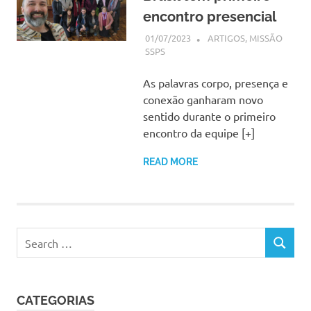
encontro presencial
01/07/2023
SSPS BRASIL
ARTIGOS
,
MISSÃO
SSPS
As palavras corpo, presença e
conexão ganharam novo
sentido durante o primeiro
encontro da equipe [+]
READ MORE
Search
SEARCH
for:
CATEGORIAS