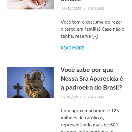
05/10/2020
SSPS BRASIL
ARTIGOS
Você tem o costume de rezar
o terço em família? Caso não o
tenha, reserve [+]
READ MORE
Você sabe por que
Nossa Sra Aparecida é
a padroeira do Brasil?
12/10/2017
SSPS BRASIL
ARTIGOS
Com aproximadamente 123
milhões de católicos,
representando mais de 60%
da população brasileira, o