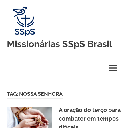
Skip
to
content
Missionárias SSpS Brasil
Blog
oficial
da
MENU
Congregação
Missionárias
Servas
do
TAG:
NOSSA SENHORA
Espírito
Santo
–
A oração do terço para
Brasil
combater em tempos
difíceis