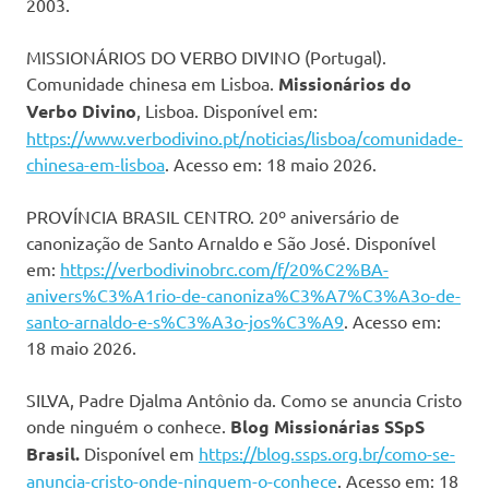
2003.
MISSIONÁRIOS DO VERBO DIVINO (Portugal).
Comunidade chinesa em Lisboa.
Missionários do
Verbo Divino
, Lisboa. Disponível em:
https://www.verbodivino.pt/noticias/lisboa/comunidade-
chinesa-em-lisboa
. Acesso em: 18 maio 2026.
PROVÍNCIA BRASIL CENTRO. 20º aniversário de
canonização de Santo Arnaldo e São José. Disponível
em:
https://verbodivinobrc.com/f/20%C2%BA-
anivers%C3%A1rio-de-canoniza%C3%A7%C3%A3o-de-
santo-arnaldo-e-s%C3%A3o-jos%C3%A9
. Acesso em:
18 maio 2026.
SILVA, Padre Djalma Antônio da. Como se anuncia Cristo
onde ninguém o conhece.
Blog Missionárias SSpS
Brasil.
Disponível em
https://blog.ssps.org.br/como-se-
anuncia-cristo-onde-ninguem-o-conhece
. Acesso em: 18