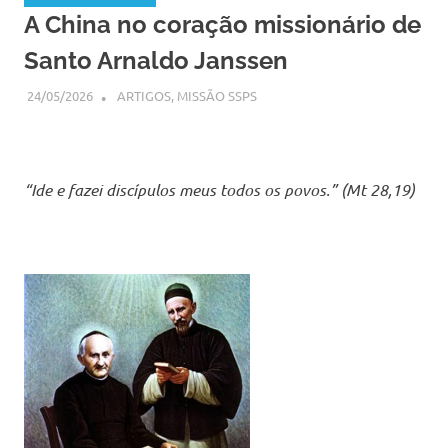
A China no coração missionário de
Santo Arnaldo Janssen
24/05/2026
SSPS BRASIL
ARTIGOS
,
MISSÃO SSPS
“Ide e fazei discípulos meus todos os povos.” (Mt 28,19)