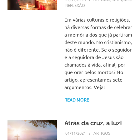
REFLEXÃO
Em várias culturas e religiões,
há diversas formas de celebrar
a memória dos que já partiram
deste mundo. No cristianismo,
não é diferente. Se o seguidor
e a seguidora de Jesus são
chamados à vida, afinal, por
que orar pelos mortos? No
artigo, apresentamos sete
argumentos. Veja!
READ MORE
Atrás da cruz, a luz!
01/11/2021
SSPS BRASIL
ARTIGOS