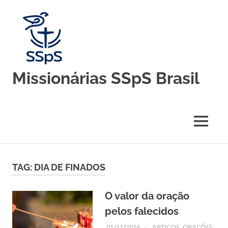
Skip
to
content
Missionárias SSpS Brasil
Blog
oficial
da
MENU
Congregação
Missionárias
Servas
do
TAG:
DIA DE FINADOS
Espírito
Santo
–
O valor da oração
Brasil
pelos falecidos
01/11/2024
SSPS BRASIL
ARTIGOS
,
ORAÇÕES
,