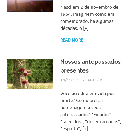
Nasci em 2 de novembro de
1954. Imaginem como era
comemorado, há algumas
décadas, o [+]
READ MORE
Nossos antepassados
presentes
01/11/2020
SSPS BRASIL
ARTIGOS
Você acredita em vida pós-
morte? Como presta
homenagem a seus
antepassados? “Finados”,
“falecidos”, “desencarnados”,
“espírito”, [+]