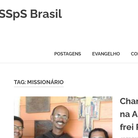
SSpS Brasil
POSTAGENS
EVANGELHO
CO
TAG:
MISSIONÁRIO
H
Cham
na A
frei