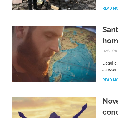
s
READ M
Sant
hom
12/01/20
Daqui a
Janssen
READ M
Nove
cono