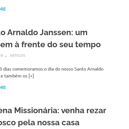
k
ORE
o Arnaldo Janssen: um
em à frente do seu tempo
18
SSPS BRASIL
ARTIGOS
 3 dias comemoramos o dia do nosso Santo Arnaldo
 e também os [+]
ORE
na Missionária: venha rezar
sco pela nossa casa