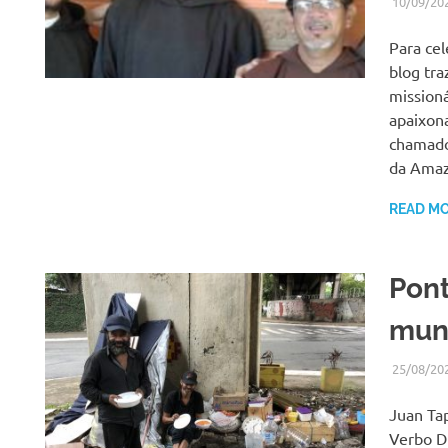
10/09/20
Para cel
blog tra
missioná
apaixon
chamado
da Amaz
READ M
Pont
mun
25/08/20
Juan Tap
Verbo Di