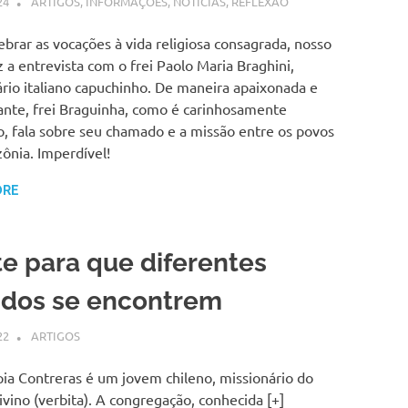
24
SSPS BRASIL
ARTIGOS
,
INFORMAÇÕES
,
NOTÍCIAS
,
REFLEXÃO
ebrar as vocações à vida religiosa consagrada, nosso
z a entrevista com o frei Paolo Maria Braghini,
rio italiano capuchinho. De maneira apaixonada e
ante, frei Braguinha, como é carinhosamente
, fala sobre seu chamado e a missão entre os povos
ônia. Imperdível!
ORE
e para que diferentes
dos se encontrem
22
SSPS BRASIL
ARTIGOS
ia Contreras é um jovem chileno, missionário do
vino (verbita). A congregação, conhecida [+]