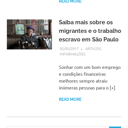
READ MORE
Saiba mais sobre os
migrantes e o trabalho
escravo em São Paulo
02/05/2017
SSPS BRASIL
ARTIGOS
,
INFORMAÇÕES
Sonhar com um bom emprego
e condições financeiras
melhores sempre atraiu
inúmeras pessoas para o [+]
READ MORE