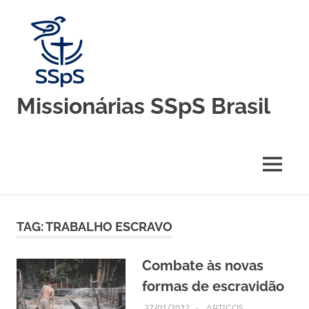
Skip
to
content
Missionárias SSpS Brasil
Blog
oficial
da
MENU
Congregação
Missionárias
Servas
do
TAG:
TRABALHO ESCRAVO
Espírito
Santo
–
Combate às novas
Brasil
formas de escravidão
27/01/2022
SSPS BRASIL
ARTIGOS