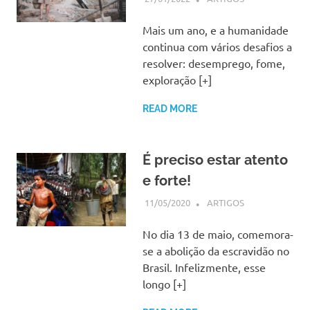
Mais um ano, e a humanidade
continua com vários desafios a
resolver: desemprego, fome,
exploração [+]
READ MORE
É preciso estar atento
e forte!
11/05/2020
SSPS BRASIL
ARTIGOS
No dia 13 de maio, comemora-
se a abolição da escravidão no
Brasil. Infelizmente, esse
longo [+]