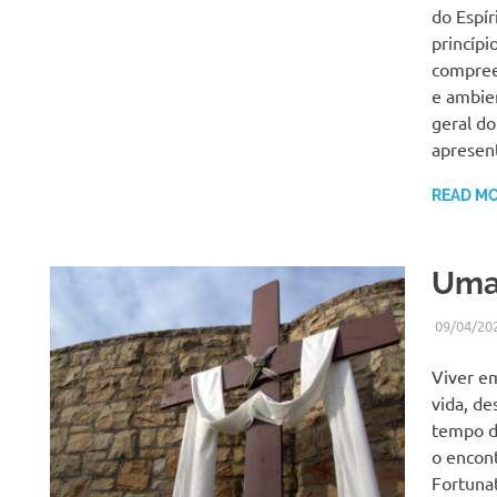
s
do Espí
princípi
compree
e ambien
geral do
apresent
READ M
Uma
09/04/20
Viver e
vida, de
tempo d
o encont
Fortuna