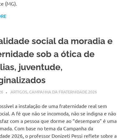
te (MG).
ORE
alidade social da moradia e
ernidade sob a ótica de
lias, juventude,
ginalizados
26
SSPS BRASIL
ARTIGOS
,
CAMPANHA DA FRATERNIDADE 2026
ssível a instalação de uma fraternidade real sem
social. A fé que não se incomoda, não se indigna e não
tisfaz com a pessoa que dorme ao “desemparo” é uma
rmada. Com base no tema da Campanha da
dade 2026, o professor Donizeti Pessi reflete sobre a