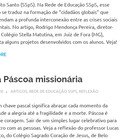
k
rito Santo (SSpS). Na Rede de Educação SSpS, esse
o se traduz na formação de “cidadãos globais” que
ndam a profunda interconexão entre as crises sociais
tais. No artigo, Rodrigo Mendonça Pereira, diretor-
 Colégio Stella Matutina, em Juiz de Fora (MG),
a alguns projetos desenvolvidos com os alunos. Veja!
ORE
 Páscoa missionária
26
SSPS BRASIL
ARTIGOS
,
REDE DE EDUCAÇÃO SSPS
,
REFLEXÃO
m chave pascal significa abraçar cada momento da
sde a alegria até a fragilidade e a morte. Páscoa é
e coragem. Sair de um simples lugar celebrativo para
ro com as pessoas. Veja a reflexão do professor Lucas
to, do Colégio Sagrado Coração de Jesus, de Belo