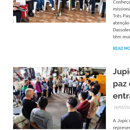
Conheça
missioná
Três Pas
atenção
Dassole
têm muit
READ M
Jupi
paz 
entr
26/05/20
A Jupic 
represe