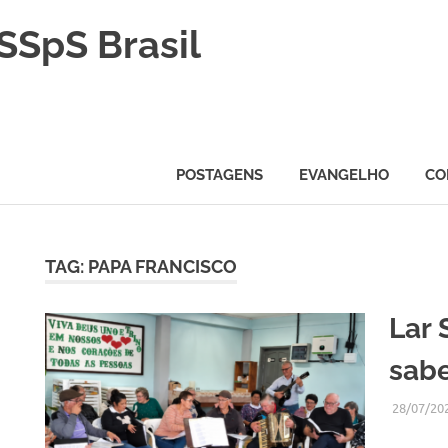
SSpS Brasil
POSTAGENS
EVANGELHO
CO
TAG:
PAPA FRANCISCO
H
Lar 
sab
28/07/20