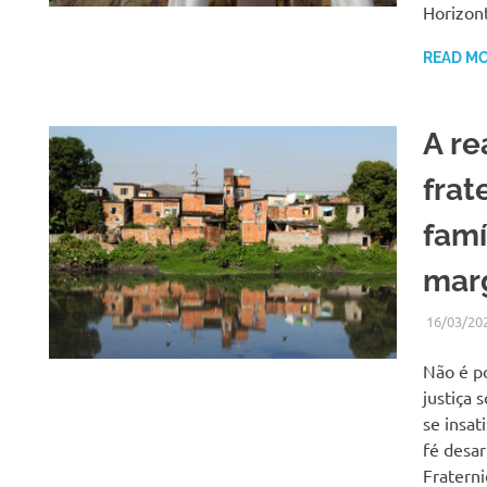
Horizon
READ M
A re
frat
famí
mar
16/03/20
Não é po
justiça 
se insa
fé desa
Fraterni