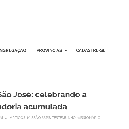
NGREGAÇÃO
PROVÍNCIAS
CADASTRE-SE
São José: celebrando a
edoria acumulada
26
SSPS BRASIL
ARTIGOS
,
MISSÃO SSPS
,
TESTEMUNHO MISSIONÁRIO