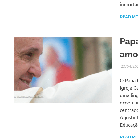
importâ
READ M
Pap
amor
23/04/20
O Papa 
Igreja 
uma ling
ecoou u
centrado
Agostin
Educaçã
READ M