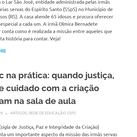
 o Lar São José, entidade administrada pelas irmãs
rias servas do Espírito Santo (SSpS) no Município de
sos (RS). A casa atende 65 idosos e procura oferecer
 especial a cada um. A irmã Olmira Bernadete
r conta como é realizada a missão entre aqueles que
a história para contar. Veja!
ORE
c na prática: quando justiça,
e cuidado com a criação
am na sala de aula
26
SSPS BRASIL
ARTIGOS
,
REDE DE EDUCAÇÃO SSPS
(sigla de Justiça, Paz e Integridade da Criação)
nta um importante aspecto da missão das irmãs servas