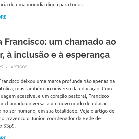
ncia de uma moradia digna para todos.
ORE
a Francisco: um chamado ao
, à inclusão e à esperança
25
SSPS BRASIL
ARTIGOS
Francisco deixou uma marca profunda não apenas na
Católica, mas também no universo da educação. Com
uagem acessível e um coração pastoral, Francisco
m chamado universal a um novo modo de educar,
 no ser humano, em sua totalidade. Veja o artigo de
ho Travençolo Junior, coordenador da Rede de
o SSpS.
ORE