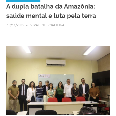
A dupla batalha da Amazônia:
saúde mental e luta pela terra
19/11/2025
SSPS BRASIL
VIVAT INTERNACIONAL