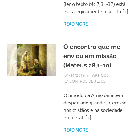
(ler o texto Mc 7,31-37) está
estrategicamente inserido [+]
READ MORE
O encontro que me
enviou em missão
(Mateus 28,1-10)
04/11/2019
SSPS BRASIL
ARTIGOS
,
ENCONTROS DE JESUS
O Sínodo da Amazônia tem
despertado grande interesse
nos cristãos e na sociedade
em geral. [+]
READ MORE