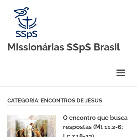
Skip
to
content
Missionárias SSpS Brasil
Blog
oficial
da
MENU
Congregação
Missionárias
Servas
do
CATEGORIA:
ENCONTROS DE JESUS
Espírito
Santo
–
O encontro que busca
Brasil
respostas (Mt 11,2-6;
Lc 7,18-23)