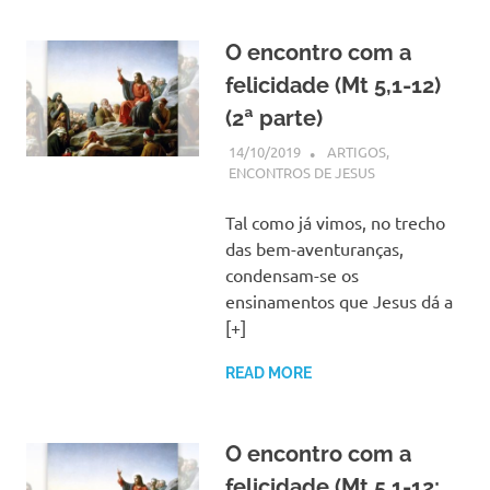
O encontro com a
felicidade (Mt 5,1-12)
(2ª parte)
14/10/2019
SSPS BRASIL
ARTIGOS
,
ENCONTROS DE JESUS
Tal como já vimos, no trecho
das bem-aventuranças,
condensam-se os
ensinamentos que Jesus dá a
[+]
READ MORE
O encontro com a
felicidade (Mt 5,1-12;