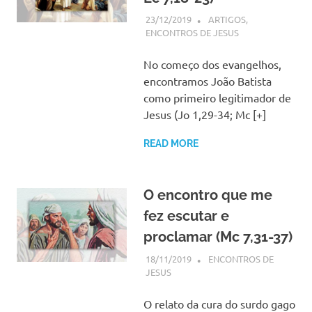
23/12/2019
SSPS BRASIL
ARTIGOS
,
ENCONTROS DE JESUS
No começo dos evangelhos,
encontramos João Batista
como primeiro legitimador de
Jesus (Jo 1,29-34; Mc [+]
READ MORE
O encontro que me
fez escutar e
proclamar (Mc 7,31-37)
18/11/2019
SSPS BRASIL
ENCONTROS DE
JESUS
O relato da cura do surdo gago