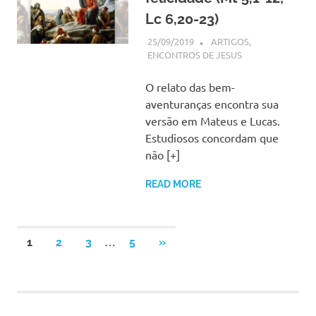
Lc 6,20-23)
25/09/2019
SSPS BRASIL
ARTIGOS
,
ENCONTROS DE JESUS
O relato das bem-
aventuranças encontra sua
versão em Mateus e Lucas.
Estudiosos concordam que
não [+]
READ MORE
Paginação
…
NEXT
1
2
3
5
»
POSTS
de
posts